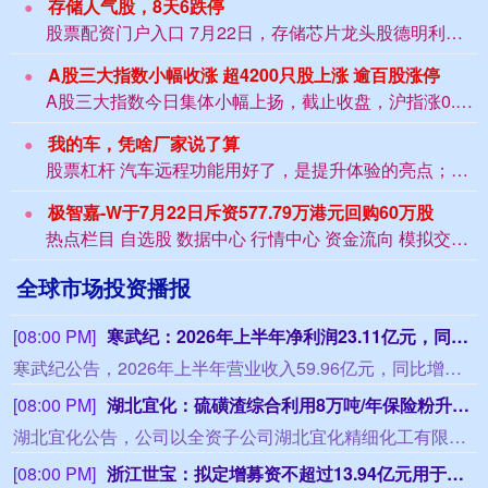
存储人气股，8天6跌停
股票配资门户入口 7月22日，存储芯片龙头股德明利股价低开，盘中震荡下挫，午后该...
A股三大指数小幅收涨 超4200只股上涨 逾百股涨停
A股三大指数今日集体小幅上扬，截止收盘，沪指涨0.25%，收报3876.78点；...
我的车，凭啥厂家说了算
股票杠杆 汽车远程功能用好了，是提升体验的亮点；可一旦失当，也容易成为点燃用户不...
极智嘉-W于7月22日斥资577.79万港元回购60万股
热点栏目 自选股 数据中心 行情中心 资金流向 模拟交易 客户端 极智嘉-W（0...
全球市场投资播报
[08:00 PM]
寒武纪：2026年上半年净利润23.11亿元，同比增122.61%
寒武纪公告，2026年上半年营业收入59.96亿元，同比增长108.13%。归属于上市公司股东的净利润23.11亿元，同比增长122.61%，上年同期净利润10.38亿元。扣非净利润21.66亿元，同比增长137.30%。本报告期不进行利润分配或公积金转增股本。
[08:00 PM]
湖北宜化：硫磺渣综合利用8万吨/年保险粉升级改造项目投产
湖北宜化公告，公司以全资子公司湖北宜化精细化工有限公司为实施主体，建设硫磺渣综合利用年产8万吨保险粉升级改造项目，截至本公告披露日，保险粉项目的生产装置和配套设施均已建成，经相关主管部门审核后，近期已安全顺利投产，生产负荷稳步提升，产能逐步释放。
[08:00 PM]
浙江世宝：拟定增募资不超过13.94亿元用于汽车线控转向等项目