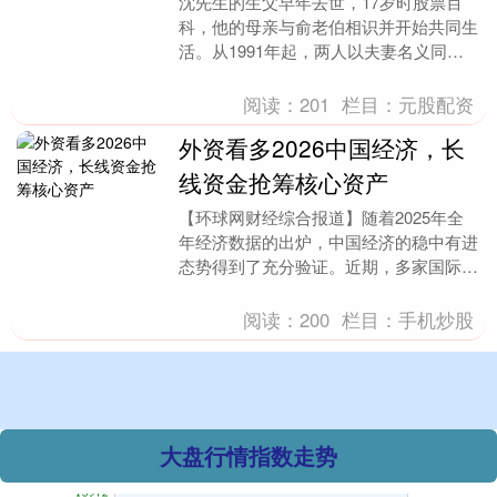
沈先生的生父早年去世，17岁时股票百
科，他的母亲与俞老伯相识并开始共同生
活。从1991年起，两人以夫妻名义同
上证综指
3940.04
+39.68
+1.02%
居，共同抚养沈先生长大，但始终未办理
结婚登记。 20....
阅读：
201
栏目：
元股配资
外资看多2026中国经济，长
线资金抢筹核心资产
【环球网财经综合报道】随着2025年全
年经济数据的出炉，中国经济的稳中有进
态势得到了充分验证。近期，多家国际知
名金融机构纷纷发布报告，表达了对
深证成指
14311.01
+200.89
+1.42%
2026年中国经济....
阅读：
200
栏目：
手机炒股
大盘行情指数走势