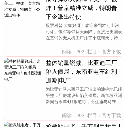
炸！普京精准立威，特朗普
下令派出特使
股票科普 大家好呀！欢迎来到本期山河
时评。俄军导弹从天而降，直接把美国设
在基辅的无人机工厂炸了个底朝天，特朗
普不仅没发火，反而急匆匆派人去“灭
火”！ 8月1日的....
阅读：
202
栏目：
官方下载
整体销量锐减、比亚迪工厂
陷入僵局，东南亚电车红利
退潮|电厂
为比亚迪马来西亚工厂清出的油棕地已经
平整，厂房建设却陷入僵局。新加坡亚洲
新闻台今年4月报道称，比亚迪与马来西
亚政府未能就条件达成一致，原定今年投
产的工厂建设进度....
阅读：
202
栏目：
官方下载
抢救触电者，千万别手拉手 |