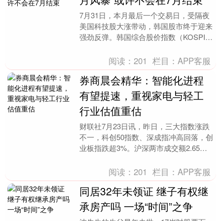
7月31日，本月最后一个交易日，受隔夜
美国科技股大涨带动，韩国股市终于迎来
强劲反弹。韩国综合股价指数（KOSPI）
盘中涨幅超过16%，创下历史最大单日盘
中涨幅。....
阅读：
201
栏目：
APP客服
券商晨会精华：智能化进程
有望提速，重视家电与轻工
行业估值重估
财联社7月23日讯，昨日，三大指数涨跌
不一，科创50指数、深成指冲高回落，创
业板指跌超3%。沪深两市成交额2.65万
亿。从板块来看，电力、有色金属、算力
租赁、超....
阅读：
201
栏目：
APP客服
同居32年未领证 继子有权继
承房产吗 一场“时间”之争