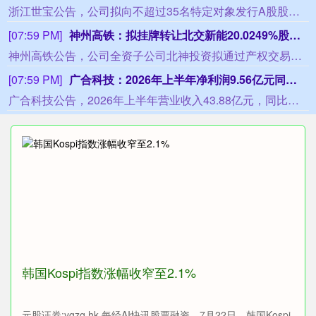
浙江世宝公告，公司拟向不超过35名特定对象发行A股股票，募集资金总额不超过13.94亿元（含本数），扣除发行费用后拟用于汽车线控转向系统产业化建设项目（56,230.00万元）、乘用车新一代智能上转系统产业化建设项目（43,800.00万元）、汽车电子PPK产品智能化技术改造项目（10,000.00万元）、线控转向及角模块系统研发能力建设改造提升项目（9,370.00万元）及补充流动资金（20,000.00万元）。该方案已获董事会审议通过，尚需股东会审议、深交所审核及中国证监会注册。
[07:59 PM]
神州高铁：拟挂牌转让北交新能20.0249%股权，底价7064.26万元
神州高铁公告，公司全资子公司北神投资拟通过产权交易所公开挂牌转让所持北交新能20.0249%股权，首次挂牌底价不低于评估备案结果7064.26万元。2026年8月7日，公司董事会已审议通过该议案，9位董事均投票同意。转让完成后，北神投资将不再持有北交新能股权。目前受让方尚不确定，无法判断是否构成关联交易。
[07:59 PM]
广合科技：2026年上半年净利润9.56亿元同比增94.39%
广合科技公告，2026年上半年营业收入43.88亿元，同比增长80.98%。归母净利润9.56亿元，同比增长94.39%，上年同期净利润4.92亿元。
韩国Kospi指数涨幅收窄至2.1%
元股证券:ygzq.hk 每经AI快讯股票融资，7月22日，韩国Kospi