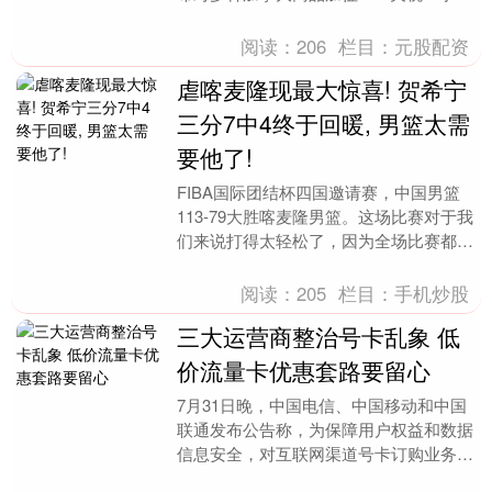
表声明。 配资之家门户 卡尼表示，这....
阅读：
206
栏目：
元股配资
虐喀麦隆现最大惊喜! 贺希宁
三分7中4终于回暖, 男篮太需
要他了!
FIBA国际团结杯四国邀请赛，中国男篮
113-79大胜喀麦隆男篮。这场比赛对于我
们来说打得太轻松了，因为全场比赛都在
保持绝对的压制股票资讯，不断将比分拉
开，最终....
阅读：
205
栏目：
手机炒股
三大运营商整治号卡乱象 低
价流量卡优惠套路要留心
7月31日晚，中国电信、中国移动和中国
联通发布公告称，为保障用户权益和数据
信息安全，对互联网渠道号卡订购业务进
行统一规范。自2026年8月1日起，用户