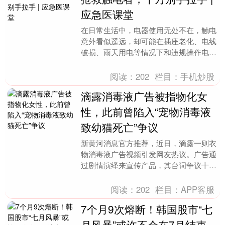
应急医课堂
在日常生活中，电器使用无处不在，触电
意外看似遥远，却可能在插座老化、电线
破损、雨天用电等情况下和违规操作电器
的瞬间发生。电击伤是由于一定量的电流
或电能量通过人体....
阅读：
202
栏目：
手机炒股
滴露消毒液广告被指物化女
性，此前曾陷入“宠物消毒液
致幼猫死亡”争议
新黄河消息官方推荐，近日，滴露一则衣
物消毒液广告视频引发网友热议。广告通
过剧情演绎来宣传产品，其台词争议十
足，包括“你知道怎么分辨女朋友是否同
居过吗” “我可以....
阅读：
202
栏目：
APP客服
7个月9次熔断！韩国股市“七
月风暴”或许不会在7月结束