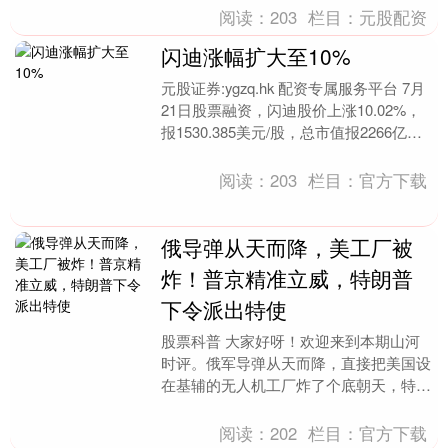
天性血栓性血....
阅读：
203
栏目：
元股配资
闪迪涨幅扩大至10%
元股证券:ygzq.hk 配资专属服务平台 7月
21日股票融资，闪迪股价上涨10.02%，
报1530.385美元/股，总市值报2266亿美
元。此外，美光科技上涨....
阅读：
203
栏目：
官方下载
俄导弹从天而降，美工厂被
炸！普京精准立威，特朗普
下令派出特使
股票科普 大家好呀！欢迎来到本期山河
时评。俄军导弹从天而降，直接把美国设
在基辅的无人机工厂炸了个底朝天，特朗
普不仅没发火，反而急匆匆派人去“灭
火”！ 8月1日的....
阅读：
202
栏目：
官方下载