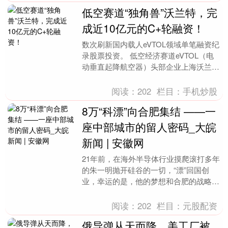
低空赛道“独角兽”沃兰特，完
成近10亿元的C+轮融资！
数次刷新国内载人eVTOL领域单笔融资纪
录股票投资。 低空经济赛道eVTOL（电
动垂直起降航空器）头部企业上海沃兰特
航空技术有限责任公司（简称“沃兰特”）
近日动....
阅读：
202
栏目：
手机炒股
8万“科漂”向合肥集结 ——一
座中部城市的留人密码_大皖
新闻 | 安徽网
21年前，在海外半导体行业摸爬滚打多年
的朱一明抛开硅谷的一切，“漂”回国创
业，幸运的是，他的梦想和合肥的战略布
局擦出了火花，长鑫科技随之诞生。7月
27日，经过“....
阅读：
202
栏目：
元股配资
俄导弹从天而降，美工厂被